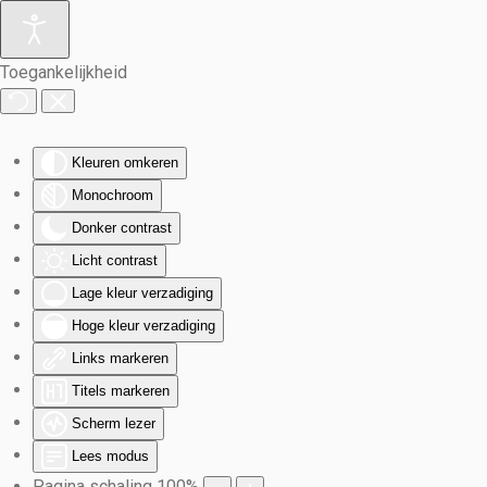
Terug naar hoofdinhoud
Toegankelijkheid
Kleuren omkeren
Monochroom
Donker contrast
Licht contrast
Lage kleur verzadiging
Hoge kleur verzadiging
Links markeren
Titels markeren
Scherm lezer
Lees modus
Pagina schaling
100
%