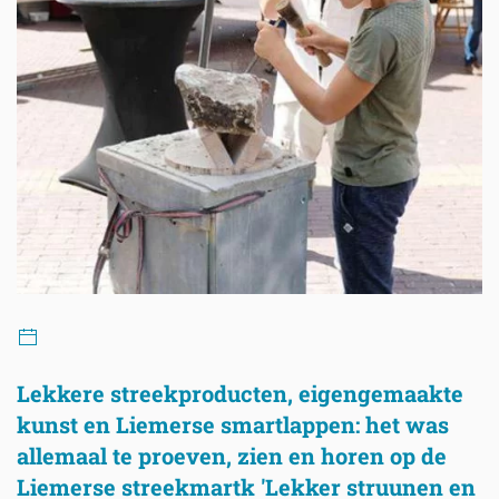
Lekkere streekproducten, eigengemaakte
kunst en Liemerse smartlappen: het was
allemaal te proeven, zien en horen op de
Liemerse streekmartk 'Lekker struunen en