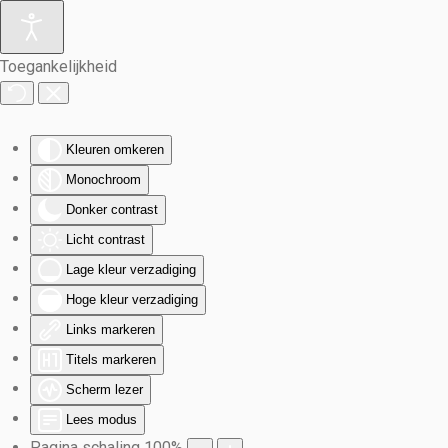
Terug naar hoofdinhoud
Toegankelijkheid
Kleuren omkeren
Monochroom
Donker contrast
Licht contrast
Lage kleur verzadiging
Hoge kleur verzadiging
Links markeren
Titels markeren
Scherm lezer
Lees modus
Pagina schaling
100
%