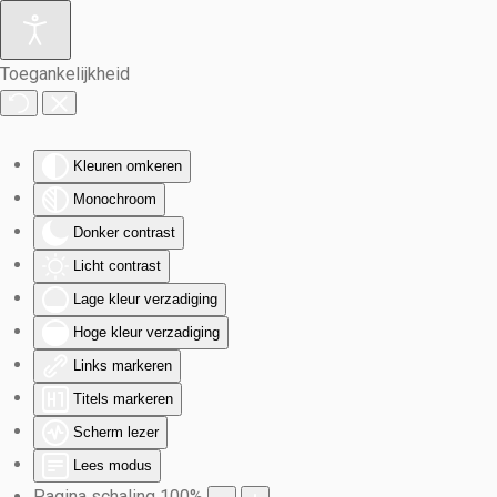
Terug naar hoofdinhoud
Toegankelijkheid
Kleuren omkeren
Monochroom
Donker contrast
Licht contrast
Lage kleur verzadiging
Hoge kleur verzadiging
Links markeren
Titels markeren
Scherm lezer
Lees modus
Pagina schaling
100
%