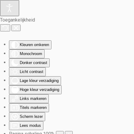
Terug naar hoofdinhoud
Toegankelijkheid
Kleuren omkeren
Monochroom
Donker contrast
Licht contrast
Lage kleur verzadiging
Hoge kleur verzadiging
Links markeren
Titels markeren
Scherm lezer
Lees modus
Pagina schaling
100
%