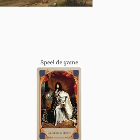
Speel de game
Speel de
game