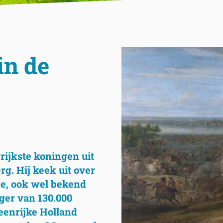
in de
rijkste koningen uit
g. Hij keek uit over
de, ook wel bekend
ger van 130.000
teenrijke Holland