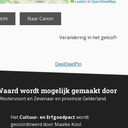
Leaflet
|
©
OpenStreetMap
icht
Naar Canon
Verandering in het geloof
Deel
Deel
Pin
Waard wordt mogelijk gemaakt door
estervoort en Zevenaar en provincie Gelderland.
Het
Cultuur- en Erfgoedpact
wordt
gecoördineerd door Maaike Kool