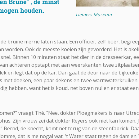
n Brune” , de minst
 mogen houden.
Liemers Museum
e bruine merrie laten staan. Een officier, zelf boer, begree
n worden. Ook de meeste koeien zijn gevorderd. Het is akelig
nel. Binnen 10 minuten staat het dier in de dresseerkar, ee
 van achteren opstapt met aan weerskanten twee zitplaatsen
k en legt dat op de kar. Dan gaat de deur naar de bijkeuk
tas met doeken, een paar dekens en twee warmwaterkruiken 
dig hebben, want het is koud, net boven nul en er staat een
komen?” vraagt Thé. “Nee, dokter Ploegmakers is naar Utre
phus. Zijn vrouw zei dat dokter Reyers ook niet kan komen. 
” Bernd, de knecht, komt net terug van de steenfabriek. Daar
domme, dat is me nogal wat. 't Water staat tegen de dam en ’