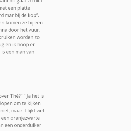
ant dit gaat zo niet.
met een platte
rd mar bij de kop”.
ten komen ze bij een
Anna door het vuur.
 kruiken worden zo
ug en ik hoop er
nd is een man van
er Thé?” “ Ja het is
t lopen om te kijken
iet, maar ’t lijkt wel
ze een oranjezwarte
van een onderduiker