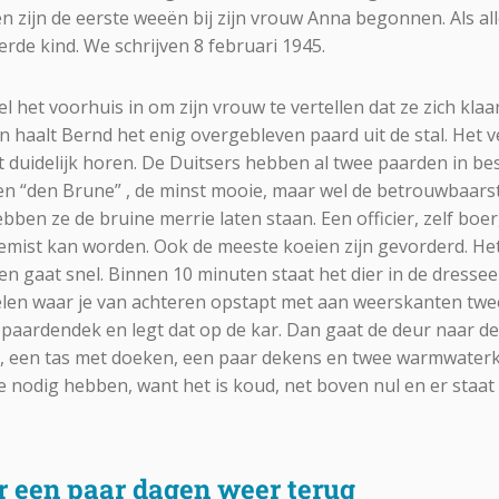
 zijn de eerste weeën bij zijn vrouw Anna begonnen. Als all
erde kind. We schrijven 8 februari 1945.
l het voorhuis in om zijn vrouw te vertellen dat ze zich kl
 haalt Bernd het enig overgebleven paard uit de stal. Het ve
t duidelijk horen. De Duitsers hebben al twee paarden in b
n “den Brune” , de minst mooie, maar wel de betrouwbaars
ben ze de bruine merrie laten staan. Een officier, zelf boe
emist kan worden. Ook de meeste koeien zijn gevorderd. Het 
en gaat snel. Binnen 10 minuten staat het dier in de dressee
elen waar je van achteren opstapt met aan weerskanten twee
 paardendek en legt dat op de kar. Dan gaat de deur naar d
d, een tas met doeken, een paar dekens en twee warmwaterk
e nodig hebben, want het is koud, net boven nul en er staat 
 een paar dagen weer terug