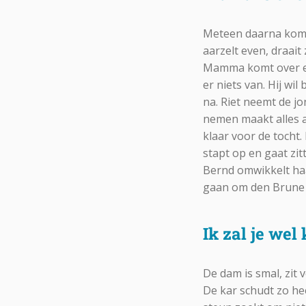
Meteen daarna komt 
aarzelt even, draait 
Mamma komt over een
er niets van. Hij wi
na. Riet neemt de j
nemen maakt alles a
klaar voor de tocht
stapt op en gaat zit
Bernd omwikkelt haa
gaan om den Brune t
Ik zal je wel
De dam is smal, zit
De kar schudt zo h