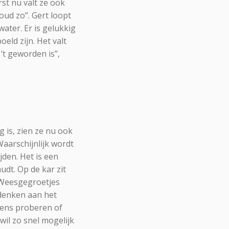
st nu valt ze ook
oud zo”. Gert loopt
water. Er is gelukkig
eld zijn. Het valt
’t geworden is”,
 is, zien ze nu ook
aarschijnlijk wordt
jden. Het is een
udt. Op de kar zit
l Weesgegroetjes
 denken aan het
 eens proberen of
wil zo snel mogelijk