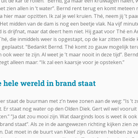
uit de kar te rollen. “Bernd, ga maar een kruiwagen halen, w
met zien allen in ’t water”. Bernd rent terug en komt meteen 
hier maar opzitten. Ik zal je wel kruien. Thé, neem jij ’t paa
 Het midden van de dam is nog een beetje vlak. Na vijf minu
is drijfnat, maar dat deert hem niet. Hij gaat voor Thé en 
Thé, die inmiddels weer is opgestapt, op de kar zitten Beide
 geplaatst. "Bedankt Bernd. Thé komt zo gauw mogelijk ter
ook weer te zijn. Al weet je ’t maar nooit in deze tijd”. Ber
gt alleen maar: “Ik zal een kaarsje voor je opsteken.”
de hele wereld in brand staat
r staat de buurman met z’n twee zonen aan de weg: “Is ’t zov
it. Er staat nog water op den Olden Diek. Gert wil wel voorui
en.” ”Ja dat zou mooi zijn. Wat daarginds loos is weet ik ook n
 brand staat”. Als ze in de aangewezen richting kijken zien 
n. Dat moet in de buurt van Kleef zijn. Gisteren hebben ze 