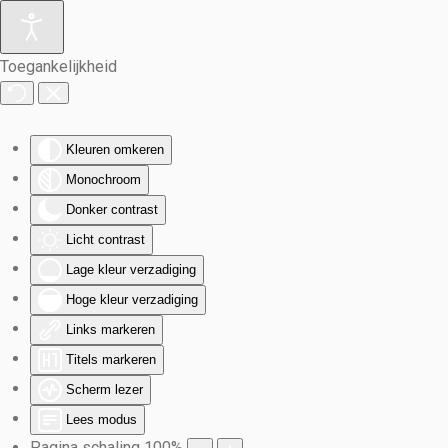
Terug naar hoofdinhoud
Toegankelijkheid
Kleuren omkeren
Monochroom
Donker contrast
Licht contrast
Lage kleur verzadiging
Hoge kleur verzadiging
Links markeren
Titels markeren
Scherm lezer
Lees modus
Pagina schaling
100
%