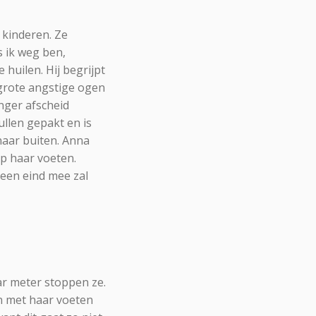
 kinderen. Ze
ls ik weg ben,
huilen. Hij begrijpt
t grote angstige ogen
nger afscheid
llen gepakt en is
naar buiten. Anna
op haar voeten.
 een eind mee zal
ar meter stoppen ze.
n met haar voeten