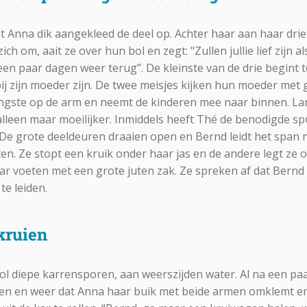
Anna dik aangekleed de deel op. Achter haar aan haar drie
zich om, aait ze over hun bol en zegt: "Zullen jullie lief zijn a
 paar dagen weer terug”. De kleinste van de drie begint te 
l bij zijn moeder zijn. De twee meisjes kijken hun moeder me
ongste op de arm en neemt de kinderen mee naar binnen. La
lleen maar moeilijker. Inmiddels heeft Thé de benodigde spu
. De grote deeldeuren draaien open en Bernd leidt het span 
ten. Ze stopt een kruik onder haar jas en de andere legt ze 
r voeten met een grote juten zak. Ze spreken af dat Bernd
e leiden.
 kruien
 vol diepe karrensporen, aan weerszijden water. Al na een pa
een en weer dat Anna haar buik met beide armen omklemt e