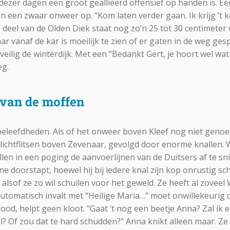
dezer dagen een groot geallieerd offensief op handen is. Eer
 een zwaar onweer op. “Kom laten verder gaan. Ik krijg ’t k
 deel van de Olden Diek staat nog zo’n 25 tot 30 centimeter 
r vanaf de kar is moeilijk te zien of er gaten in de weg gespo
eilig de winterdijk. Met een “Bedankt Gert, je hoort wel wat 
eg.
 van de moffen
 beleefdheden. Als of het onweer boven Kleef nog niet genoeg
lichtflitsen boven Zevenaar, gevolgd door enorme knallen. W
len in een poging de aanvoerlijnen van de Duitsers af te sni
 doorstapt, hoewel hij bij iedere knal zijn kop onrustig sch
lsof ze zo wil schuilen voor het geweld. Ze heeft al zovee
utomatisch invalt met “Heilige Maria…” moet onwillekeurig
ood, helpt geen kloot. "Gaat ’t nog een beetje Anna? Zal ik
l? Of zou dat te hard schudden?" Anna knikt alleen maar. Ze 