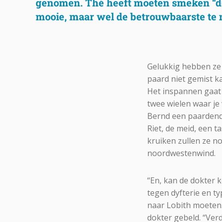
genomen. Thé heeft moeten smeken “de
mooie, maar wel de betrouwbaarste te
Gelukkig hebben ze d
paard niet gemist ka
Het inspannen gaat s
twee wielen waar je
Bernd een paardende
Riet, de meid, een 
kruiken zullen ze no
noordwestenwind.
“En, kan de dokter 
tegen dyfterie en ty
naar Lobith moeten.
dokter gebeld. “Ver