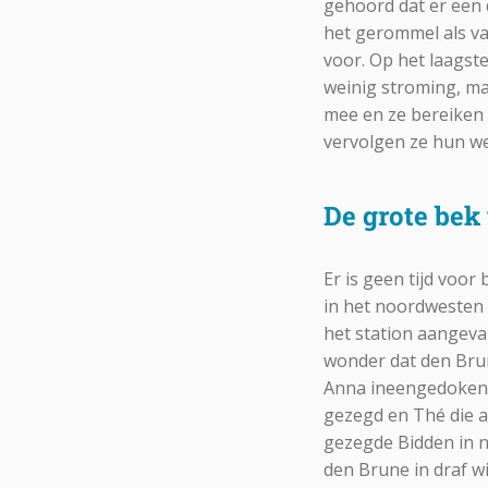
gehoord dat er een 
het gerommel als van
voor. Op het laagste
weinig stroming, maa
mee en ze bereiken v
vervolgen ze hun w
De grote bek
Er is geen tijd voor
in het noordwesten 
het station aangeval
wonder dat den Brune
Anna ineengedoken a
gezegd en Thé die a
gezegde Bidden in n
den Brune in draf wi