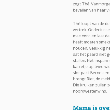
zegt Thé. Vanmorgen
bevallen van haar vi
Thé loopt van de dee
vertrek. Ondertussen
mee eens en laat da
heeft moeten smeke
houden. Gelukkig heb
dat het paard niet g
stallen. Het inspann
karretje op twee wi
slot pakt Bernd een
brengt Riet, de mei
Die kruiken zullen z
noordwestenwind.
Mama is over