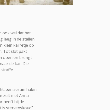
p ook wel dat het
 leeg in de stallen.
n klein karretje op
. Tot slot pakt
en open en brengt
naar de kar. Die
 straffe
cht, een serum halen
Je zult met Anna
 heeft hij de
t is stervenskoud”