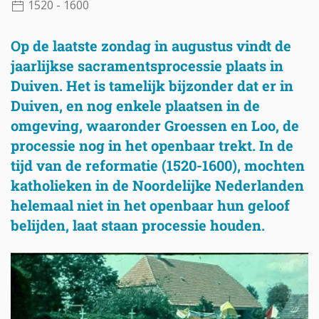
1520 - 1600
Op de laatste zondag in augustus vindt de
jaarlijkse sacramentsprocessie plaats in
Duiven. Het is tamelijk bijzonder dat er in
Duiven, en nog enkele plaatsen in de
omgeving, waaronder Groessen en Loo, de
processie nog in het openbaar trekt. In de
tijd van de reformatie (1520-1600), mochten
katholieken in de Noordelijke Nederlanden
helemaal niet in het openbaar hun geloof
belijden, laat staan processie houden.