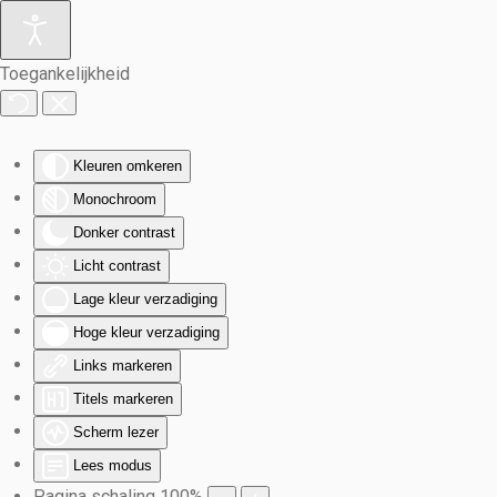
Terug naar hoofdinhoud
Toegankelijkheid
Kleuren omkeren
Monochroom
Donker contrast
Licht contrast
Lage kleur verzadiging
Hoge kleur verzadiging
Links markeren
Titels markeren
Scherm lezer
Lees modus
Pagina schaling
100
%