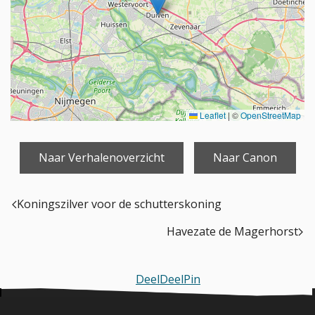
Leaflet
|
©
OpenStreetMap
Naar Verhalenoverzicht
Naar Canon
Koningszilver voor de schutterskoning
Havezate de Magerhorst
Deel
Deel
Pin