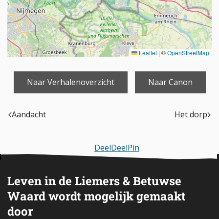
Leaflet
|
©
OpenStreetMap
Naar Verhalenoverzicht
Naar Canon
Aandacht
Het dorp
Deel
Deel
Pin
Leven in de Liemers & Betuwse
Waard wordt mogelijk gemaakt
door