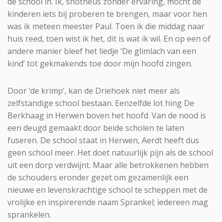
de school in. Ik, snotneus zonder ervaring, mocht de
kinderen iets bij proberen te brengen, maar voor hen
was ik meteen meester Paul. Toen ik die middag naar
huis reed, toen wist ik het, dit is wat ik wil. En op een of
andere manier bleef het liedje ‘De glimlach van een
kind’ tot gekmakends toe door mijn hoofd zingen.
Door ‘de krimp’, kan de Driehoek niet meer als
zelfstandige school bestaan. Eenzelfde lot hing De
Berkhaag in Herwen boven het hoofd. Van de nood is
een deugd gemaakt door beide scholen te laten
fuseren. De school staat in Herwen, Aerdt heeft dus
geen school meer. Het doet natuurlijk pijn als de school
uit een dorp verdwijnt. Maar alle betrokkenen hebben
de schouders eronder gezet om gezamenlijk een
nieuwe en levenskrachtige school te scheppen met de
vrolijke en inspirerende naam Sprankel; iedereen mag
sprankelen.