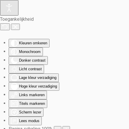
Terug naar hoofdinhoud
Toegankelijkheid
Kleuren omkeren
Monochroom
Donker contrast
Licht contrast
Lage kleur verzadiging
Hoge kleur verzadiging
Links markeren
Titels markeren
Scherm lezer
Lees modus
Pagina schaling
100
%