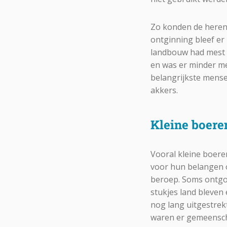
Zo konden de heren
ontginning bleef er
landbouw had mest n
en was er minder me
belangrijkste mense
akkers.
Kleine boere
Vooral kleine boere
voor hun belangen o
beroep. Soms ontgo
stukjes land bleven
nog lang uitgestrek
waren er gemeensch