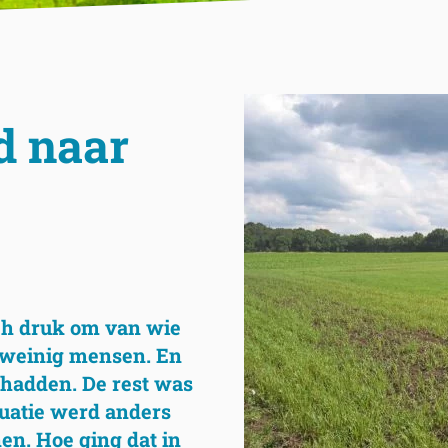
d naar
ch druk om van wie
 weinig mensen. En
g hadden. De rest was
uatie werd anders
n. Hoe ging dat in