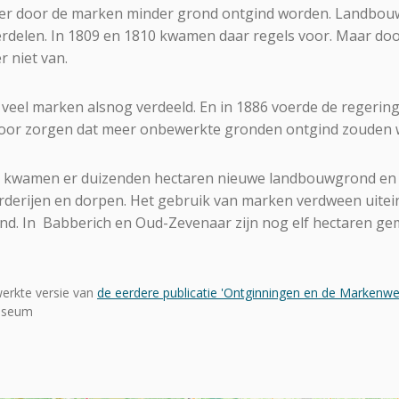
 er door de marken minder grond ontgind worden. Landbo
rdelen. In 1809 en 1810 kwamen daar regels voor. Maar doo
r niet van.
veel marken alsnog verdeeld. En in 1886 voerde de regerin
oor zorgen dat meer onbewerkte gronden ontgind zouden 
kwamen er duizenden hectaren nieuwe landbouwgrond en b
erijen en dorpen. Het gebruik van marken verdween uiteind
nd. In Babberich en Oud-Zevenaar zijn nog elf hectaren g
erkte versie van
de eerdere publicatie 'Ontginningen en de Markenwe
useum