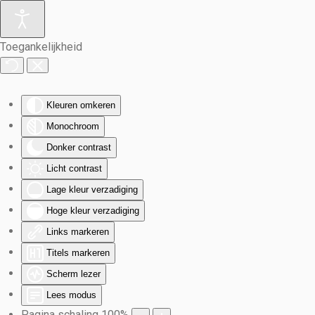
Terug naar hoofdinhoud
Toegankelijkheid
Kleuren omkeren
Monochroom
Donker contrast
Licht contrast
Lage kleur verzadiging
Hoge kleur verzadiging
Links markeren
Titels markeren
Scherm lezer
Lees modus
Pagina schaling
100
%