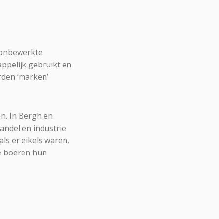
k onbewerkte
ppelijk gebruikt en
rden ‘marken’
n. In Bergh en
andel en industrie
ls er eikels waren,
de boeren hun