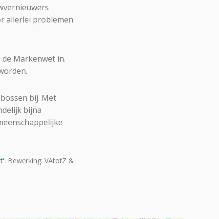
uwvernieuwers
r allerlei problemen
g de Markenwet in.
worden.
ossen bij. Met
elijk bijna
emeenschappelijke
t'
. Bewerking: VAtotZ &