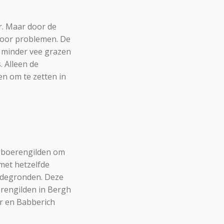
. Maar door de
voor problemen. De
r minder vee grazen
 Alleen de
n om te zetten in
e boerengilden om
met hetzelfde
idegronden. Deze
erengilden in Bergh
r en Babberich