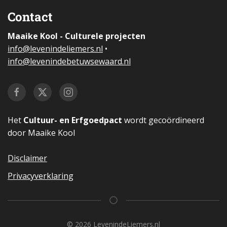
Contact
Maaike Kool - Culturele projecten
i
nfo@levenindeliemers.nl
•
info@levenindebetuwsewaard.nl
Het
Cultuur- en Erfgoedpact
wordt gecoördineerd
door Maaike Kool
Disclaimer
Privacyverklaring
©
2026
LevenindeLiemers.nl