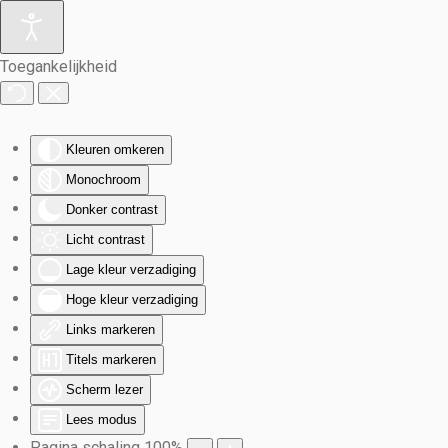
Terug naar hoofdinhoud
Toegankelijkheid
Kleuren omkeren
Monochroom
Donker contrast
Licht contrast
Lage kleur verzadiging
Hoge kleur verzadiging
Links markeren
Titels markeren
Scherm lezer
Lees modus
Pagina schaling
100
%